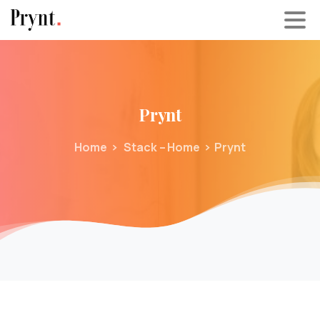
Prynt
Home
Stack – Home
Prynt